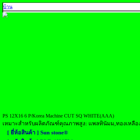
บ้าน
คุณภาพ 5A
คุณภาพ 4A
คุณภาพ 3A
คุณภาพ AA, A+
คุณภาพส่งออก
ตัวอย่างสีพลอย
ติดต่อเรา
925 SILVER
中文
English
ประเทศไทย
PS 12X16 6 P/Korea Machine CUT SQ WHITE(AAA)
เหมาะสำหรับผลิตภัณฑ์คุณภาพสูง: แพลทินัมม,ทองเหลือง,ต
[ ยี่ห้อสินค้า ] Sun stone®