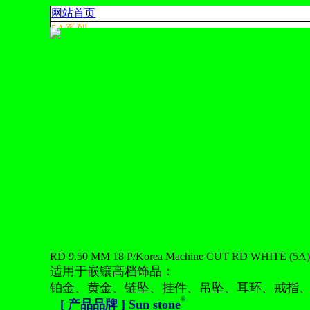
网站首页
5A系烈
4A系烈
3A系烈
AA,A+ 系烈
出口系列
产品色卡
联系我们
925 SILVER
中文
English
ประเทศไทย
RD 9.50 MM 18 P/Korea Machine CUT RD WHITE (5A)
适用于嵌镶高档饰品：
铂金、黄金、链坠、挂件、吊坠、耳环、戒指
®
[ 产品品牌 ] Sun stone