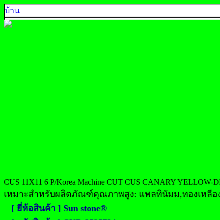
บ้าน
คุณภาพ 5A
คุณภาพ 4A
คุณภาพ 3A
คุณภาพ AA, A+
คุณภาพส่งออก
ตัวอย่างสีพลอย
ติดต่อเรา
925 SILVER
中文
English
ประเทศไทย
CUS 11X11 6 P/Korea Machine CUT CUS CANARY YELLOW-D
เหมาะสำหรับผลิตภัณฑ์คุณภาพสูง: แพลทินัมม,ทองเหลือง,ต
[ ยี่ห้อสินค้า ] Sun stone®