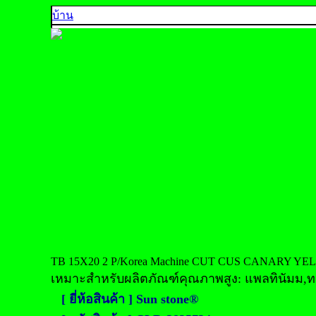
บ้าน
คุณภาพ 5A
คุณภาพ 4A
คุณภาพ 3A
คุณภาพ AA, A+
คุณภาพส่งออก
ตัวอย่างสีพลอย
ติดต่อเรา
925 SILVER
中文
English
ประเทศไทย
TB 15X20 2 P/Korea Machine CUT CUS CANARY YE
เหมาะสำหรับผลิตภัณฑ์คุณภาพสูง: แพลทินัมม,ทอง
[ ยี่ห้อสินค้า ] Sun stone®