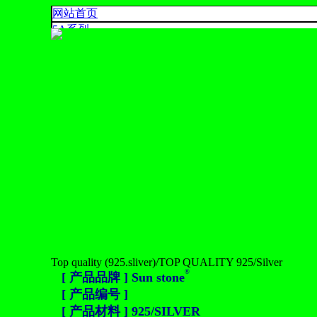
网站首页
5A系烈
4A系烈
3A系烈
AA,A+ 系烈
出口系列
产品色卡
联系我们
925 SILVER
中文
English
ประเทศไทย
Top quality (925.sliver)/TOP QUALITY 925/Silver
®
[ 产品品牌 ] Sun stone
[ 产品编号 ]
[ 产品材料 ] 925/SILVER