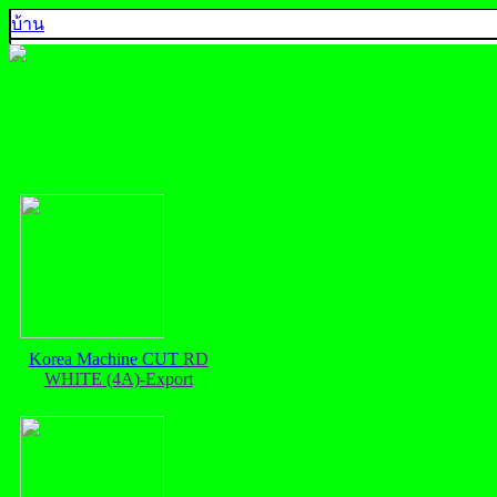
บ้าน
คุณภาพ 5A
คุณภาพ 4A
คุณภาพ 3A
คุณภาพ AA, A+
คุณภาพส่งออก
ตัวอย่างสีพลอย
ติดต่อเรา
925 SILVER
中文
English
ประเทศไทย
Korea Machine CUT
RD
WHITE (4A)-Export