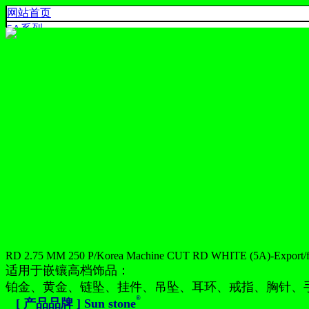
网站首页
5A系烈
4A系烈
3A系烈
AA,A+ 系烈
出口系列
产品色卡
联系我们
925 SILVER
中文
English
ประเทศไทย
RD 2.75 MM 250 P/Korea Machine CUT RD WHITE (5A)-Export/
适用于嵌镶高档饰品：
铂金、黄金、链坠、挂件、吊坠、耳环、戒指、胸针、
®
[ 产品品牌 ] Sun stone