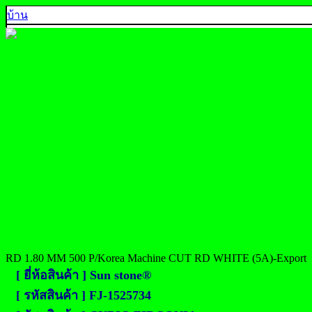
บ้าน
คุณภาพ 5A
คุณภาพ 4A
คุณภาพ 3A
คุณภาพ AA, A+
คุณภาพส่งออก
ตัวอย่างสีพลอย
ติดต่อเรา
925 SILVER
中文
English
ประเทศไทย
RD 1.80 MM 500 P/Korea Machine CUT RD WHITE (5A)-Export
[ ยี่ห้อสินค้า ] Sun stone®
[ รหัสสินค้า ] FJ-1525734